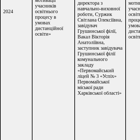
мотивації
директора з
мотив
учасників
навчально-виховної
учас
2024
освітнього
роботи, Суржик
освіт
процесу в
Світлана Олексіївна,
проц
умовах
завідувач
умов
дистанційної
Грушинської філії,
дист
освіти»
Вакал Вікторія
освіт
Анатоліївна,
заступник завідувача
Грушинської філії
комунального
закладу
«Первомайський
ліцей № 3 «Успіх»
Первомайської
міської ради
Харківської області»