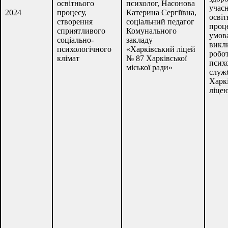
освітнього
психолог, Насонова
учас
2024
процесу,
Катерина Сергіївна,
освіт
створення
соціальний педагог
проц
сприятливого
Комунального
умов
соціально-
закладу
викли
психологічного
«Харківський ліцей
робо
клімат
№ 87 Харківської
психо
міської ради»
служ
Харк
ліце