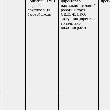
Концепції НУШ
директора з
проц
на рівні
навчально- виховної
початкової та
роботи Наталя
базової школи
ЄВДОЧЕНКО,
заступник директора
з навчально-
виховної роботи