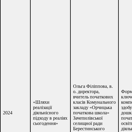
Ольга Філіппова, в.
о. директора,
Форм
вчитель початкових
ключ
«Шляхи
класів Комунального
комп
реалізації
закладу «Орчицька
здобу
2024
діяльнісного
початкова школа»
дошкі
підходу в реаліях
Зачепилівської
почат
сьогодення»
селищної ради
освіт
Берестинського
діяль