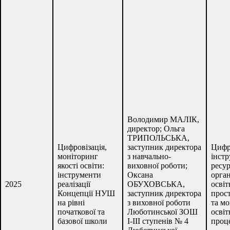
Володимир МАЛІК,
директор; Ольга
ТРИПОЛЬСЬКА,
Цифровізація,
заступник директора
Цифр
моніторинг
з навчально-
інст
якості освіти:
виховної роботи;
ресур
інструменти
Оксана
орган
2025
реалізації
ОБУХОВСЬКА,
освіт
Концепції НУШ
заступник директора
прос
на рівні
з виховної роботи
та м
початкової та
Люботинської ЗОШ
освіт
базової школи
І-ІІІ ступенів № 4
проц