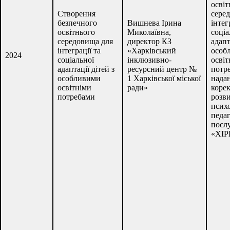
освіт
Створення
сере
безпечного
Вишнева Ірина
інтег
освітнього
Миколаївна,
соціа
середовища для
директор КЗ
адапт
інтеграції та
«Харківський
особ
2024
соціальної
інклюзивно-
освіт
адаптації дітей з
ресурсний центр №
потр
особливими
1 Харківської міської
нада
освітніми
ради»
коре
потребами
розв
псих
педа
посл
«ХІР