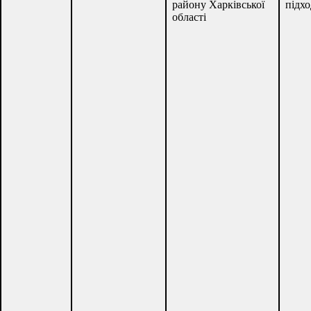
району Харківської
підх
області