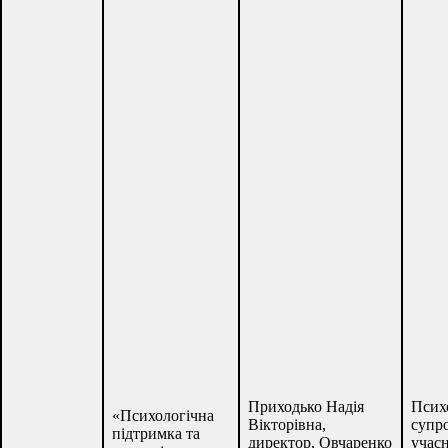
Приходько Надія
Псих
«Психологічна
Вікторівна,
супр
підтримка та
директор, Овчаренко
учас