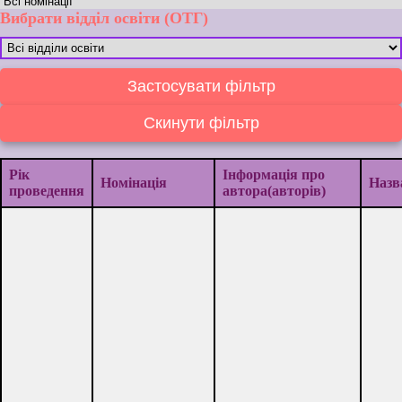
Вибрати відділ освіти (ОТГ)
Застосувати фільтр
Скинути фільтр
Рік
Iнформація про
Номінація
Назв
проведення
автора(авторів)