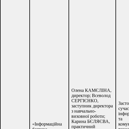
Олена КАМЄЛІНА,
директор; Всеволод
СЕРГІЄНКО,
Заст
заступник директора
суча
з навчально-
інфо
виховної роботи;
та
Карина БЄЛЯЄВА,
«Інформаційна
кому
практичний