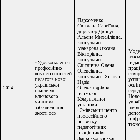
Пархоменко
Світлана Сергіївна,
директор Двигун
Альона Михайлівна,
консультант
Макарова Оксана
Моде
Вікторівна,
взаєм
консультант
«Удосконалення
педа
Світлична Олена
професійних
праці
Олексіївна,
компетентностей
ство
консультант Хечоян
педагога нової
успі
Надія
української
освіт
2024
Олександрівна,
школи як
сере
психолог
ключового
Ново
Комунальної
чинника
украї
установи
забезпечення
школ
«Зміївський центр
якості осв
допо
професійного
цифр
розвитку
техн
педагогічних
працівників»
Зміївської міської