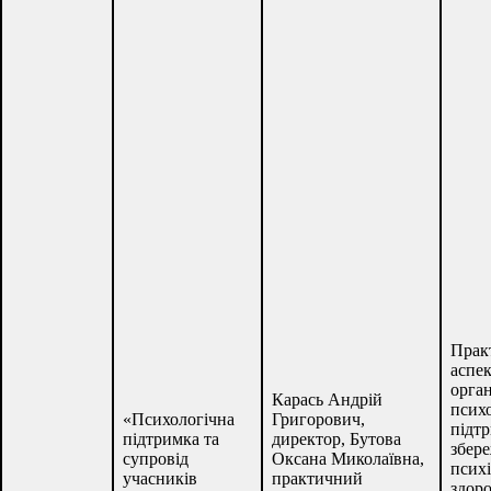
Прак
аспе
орган
Карась Андрій
психо
«Психологічна
Григорович,
підт
підтримка та
директор, Бутова
збер
супровід
Оксана Миколаївна,
псих
учасників
практичний
здоро