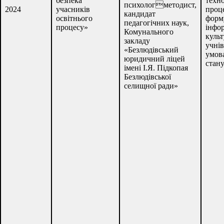
безпека
техно
психологметодист,
2024
учасників
проц
кандидат
освітнього
форм
педагогічних наук,
процесу»
інфо
Комунального
куль
закладу
учнів
«Безлюдівський
умов
юридичний ліцей
стан
імені І.Я. Підкопая
Безлюдівської
селищної ради»