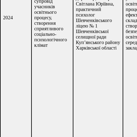
супровід
Світлана Юріївна,
освіт
учасників
практичний
проц
освітнього
психолог
ефек
2024
процесу,
Шевченківського
скла
створення
ліцею № 1
ство
сприятливого
Шевченківської
безп
соціально-
селищної ради
освіт
психологічного
Куп’янського району
сере
клімат
Харківської області
закла