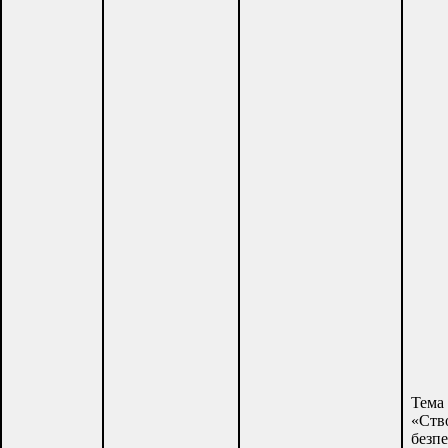
Тема 
«Ств
безп