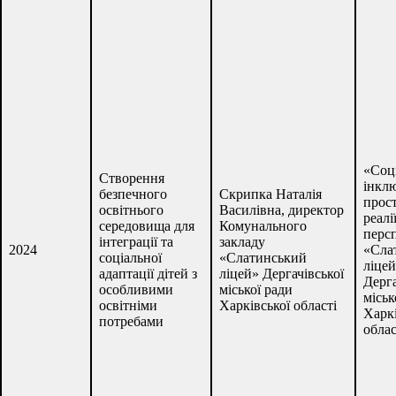
«Соц
Створення
інкл
безпечного
Скрипка Наталія
прост
освітнього
Василівна, директор
реалі
середовища для
Комунального
перс
інтеграції та
закладу
2024
«Сла
соціальної
«Слатинський
ліце
адаптації дітей з
ліцей» Дергачівської
Дерга
особливими
міської ради
міськ
освітніми
Харківської області
Харкі
потребами
облас